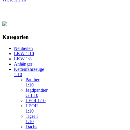
Kategorien
Neuheiten
LKW 1:10
LKW 1:8
Anhänger
Kettenfahrzeuge
1:10
Panther
1:10
Jagdpanther
G 1:10
LEOI 1:10
LEOII
1:10
Tiger I
1:10
Dachs