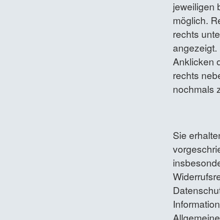
jeweiligen 
möglich. R
rechts unt
angezeigt. 
Anklicken 
rechts neb
nochmals z
Sie erhalt
vorgeschri
insbesonde
Widerrufsre
Datenschut
Informatio
Allgemeine