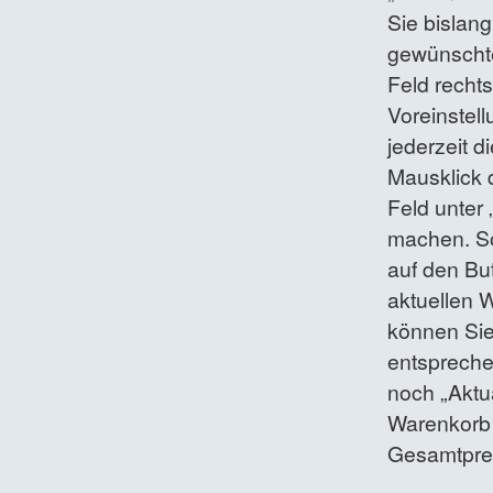
Sie bislan
gewünschte
Feld recht
Voreinstell
jederzeit d
Mausklick 
Feld unter 
machen. So
auf den Bu
aktuellen 
können Sie
entspreche
noch „Aktua
Warenkorb 
Gesamtprei