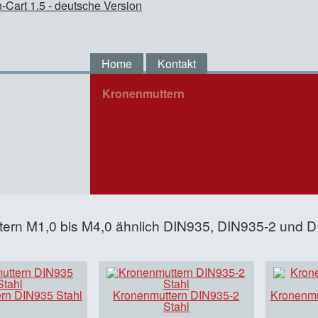
Home
Kontakt
Kronenmuttern
ern M1,0 bis M4,0 ähnlich DIN935, DIN935-2 und 
rn DIN935 Stahl
Kronenmuttern DIN935-2
Kronenmu
Stahl