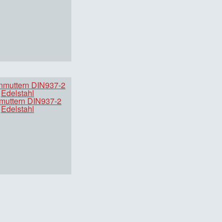
muttern DIN937-2
Edelstahl