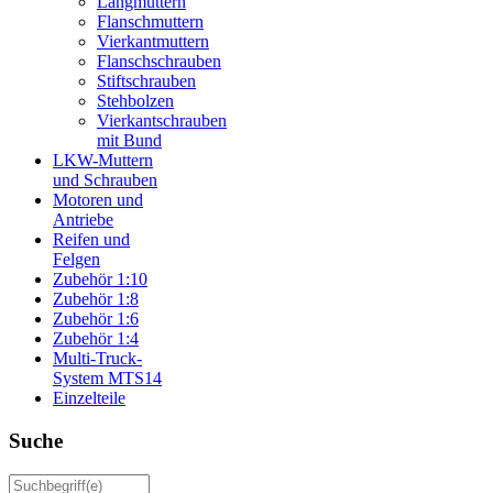
Langmuttern
Flanschmuttern
Vierkantmuttern
Flanschschrauben
Stiftschrauben
Stehbolzen
Vierkantschrauben
mit Bund
LKW-Muttern
und Schrauben
Motoren und
Antriebe
Reifen und
Felgen
Zubehör 1:10
Zubehör 1:8
Zubehör 1:6
Zubehör 1:4
Multi-Truck-
System MTS14
Einzelteile
Suche