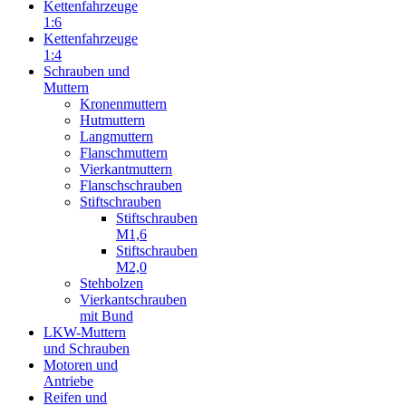
Kettenfahrzeuge
1:6
Kettenfahrzeuge
1:4
Schrauben und
Muttern
Kronenmuttern
Hutmuttern
Langmuttern
Flanschmuttern
Vierkantmuttern
Flanschschrauben
Stiftschrauben
Stiftschrauben
M1,6
Stiftschrauben
M2,0
Stehbolzen
Vierkantschrauben
mit Bund
LKW-Muttern
und Schrauben
Motoren und
Antriebe
Reifen und