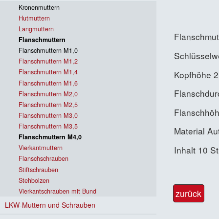
Kronenmuttern
Hutmuttern
Langmuttern
Flanschmut
Flanschmuttern
Flanschmuttern M1,0
Schlüsselw
Flanschmuttern M1,2
Flanschmuttern M1,4
Kopfhöhe 
Flanschmuttern M1,6
Flanschdu
Flanschmuttern M2,0
Flanschmuttern M2,5
Flanschhö
Flanschmuttern M3,0
Flanschmuttern M3,5
Material A
Flanschmuttern M4,0
Vierkantmuttern
Inhalt 10 S
Flanschschrauben
Stiftschrauben
Stehbolzen
Vierkantschrauben mit Bund
zurück
LKW-Muttern und Schrauben