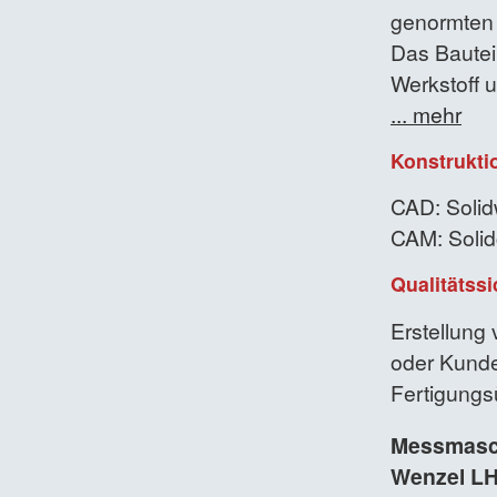
genormten 
Das Bautei
Werkstoff 
... mehr
Konstrukt
CAD: Solid
CAM: Soli
Qualitätss
Erstellung
oder Kund
Fertigung
Messmasc
Wenzel L