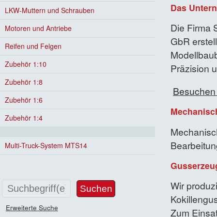
Das Unter
LKW-Muttern und Schrauben
Die Firma 
Motoren und Antriebe
GbR erstel
Reifen und Felgen
Modellbaub
Zubehör 1:10
Präzision 
Zubehör 1:8
Besuchen S
Zubehör 1:6
Mechanisc
Zubehör 1:4
Mechanisc
Bearbeitu
Multi-Truck-System MTS14
Gusserzeu
Wir produz
Kokillengu
Erweiterte Suche
Zum Einsat