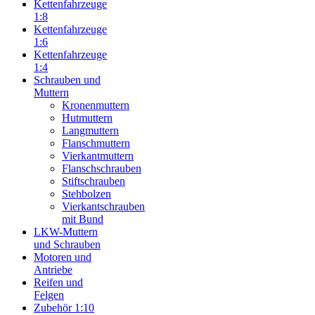
Kettenfahrzeuge
1:8
Kettenfahrzeuge
1:6
Kettenfahrzeuge
1:4
Schrauben und
Muttern
Kronenmuttern
Hutmuttern
Langmuttern
Flanschmuttern
Vierkantmuttern
Flanschschrauben
Stiftschrauben
Stehbolzen
Vierkantschrauben
mit Bund
LKW-Muttern
und Schrauben
Motoren und
Antriebe
Reifen und
Felgen
Zubehör 1:10