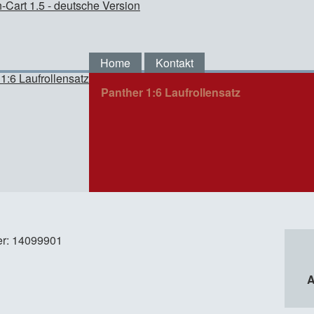
Home
Kontakt
Panther 1:6 Laufrollensatz
er: 14099901
A