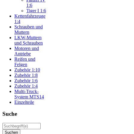
1:6
Tiger I 1:6
Kettenfahrzeuge
1:4
Schrauben und
Muttern
LKW-Muttern
und Schrauben
Motoren und
Antriebe
Reifen und
Felgen
Zubehör 1:10
Zubehör 1:8
Zubehör 1:6
Zubehör 1:4
Multi-Truck-
System MTS14
Einzelteile
Suche