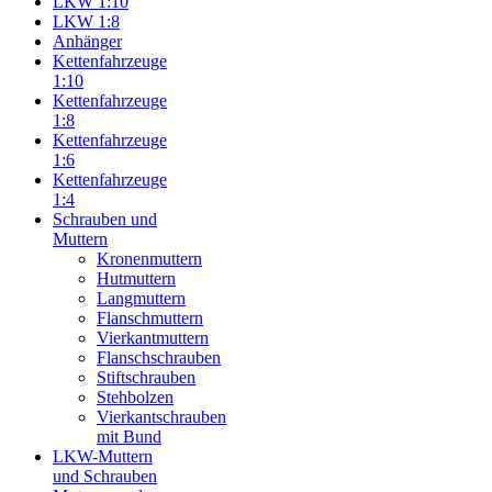
LKW 1:10
LKW 1:8
Anhänger
Kettenfahrzeuge
1:10
Kettenfahrzeuge
1:8
Kettenfahrzeuge
1:6
Kettenfahrzeuge
1:4
Schrauben und
Muttern
Kronenmuttern
Hutmuttern
Langmuttern
Flanschmuttern
Vierkantmuttern
Flanschschrauben
Stiftschrauben
Stehbolzen
Vierkantschrauben
mit Bund
LKW-Muttern
und Schrauben