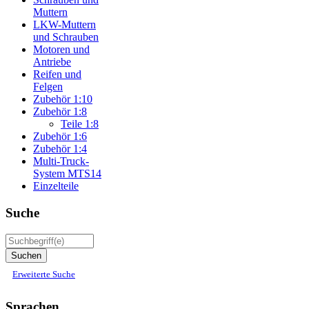
Muttern
LKW-Muttern
und Schrauben
Motoren und
Antriebe
Reifen und
Felgen
Zubehör 1:10
Zubehör 1:8
Teile 1:8
Zubehör 1:6
Zubehör 1:4
Multi-Truck-
System MTS14
Einzelteile
Suche
Erweiterte Suche
Sprachen